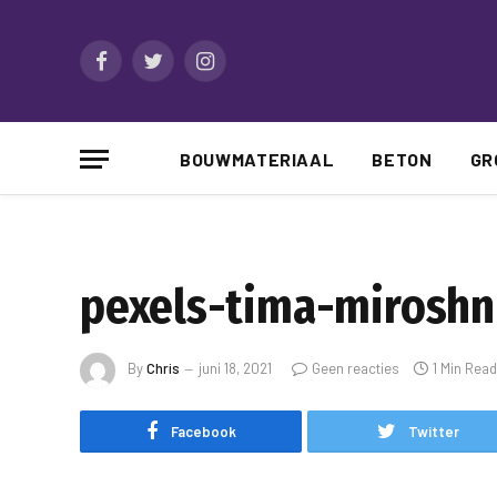
Facebook
Twitter
Instagram
BOUWMATERIAAL
BETON
GR
pexels-tima-miroshn
By
Chris
juni 18, 2021
Geen reacties
1 Min Read
Facebook
Twitter