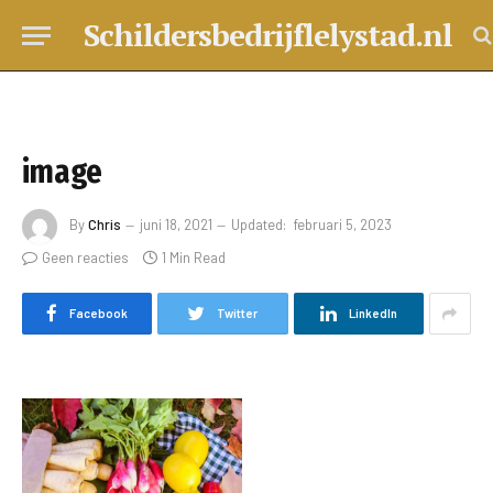
Schildersbedrijflelystad.nl
image
By
Chris
juni 18, 2021
Updated:
februari 5, 2023
Geen reacties
1 Min Read
Facebook
Twitter
LinkedIn