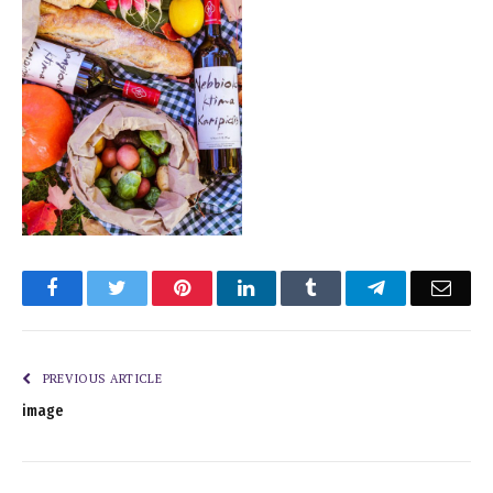
Facebook
Twitter
Pinterest
LinkedIn
Tumblr
Telegram
Emai
PREVIOUS ARTICLE
image