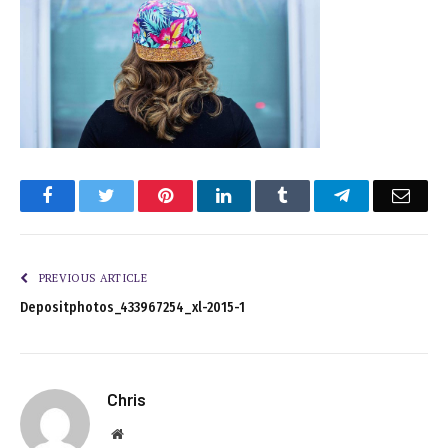
Facebook
Twitter
Pinterest
LinkedIn
Tumblr
Telegram
Emai
PREVIOUS ARTICLE
Depositphotos_433967254_xl-2015-1
Chris
Website