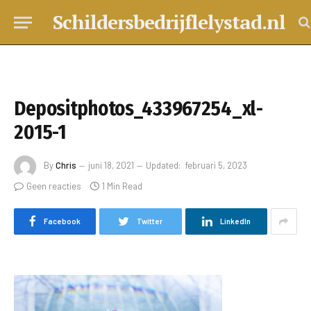
Schildersbedrijflelystad.nl
Depositphotos_433967254_xl-
2015-1
By
Chris
juni 18, 2021
Updated:
februari 5, 2023
Geen reacties
1 Min Read
Facebook
Twitter
LinkedIn