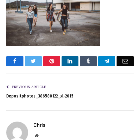
Facebook
Twitter
Pinterest
LinkedIn
Tumblr
Telegram
Emai
PREVIOUS ARTICLE
Depositphotos_386580122_xl-2015
Chris
Website