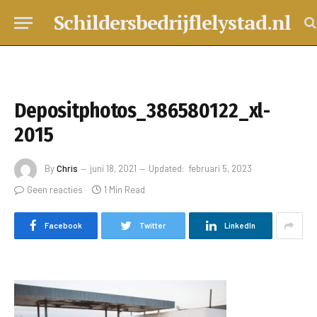
Schildersbedrijflelystad.nl
Depositphotos_386580122_xl-
2015
By
Chris
juni 18, 2021
Updated:
februari 5, 2023
Geen reacties
1 Min Read
Facebook
Twitter
LinkedIn