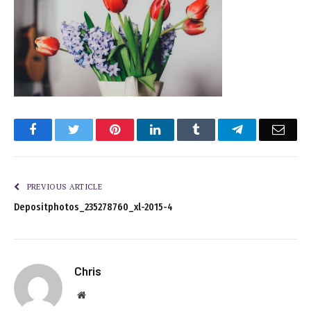
Facebook
Twitter
Pinterest
LinkedIn
Tumblr
Telegram
Emai
PREVIOUS ARTICLE
Depositphotos_235278760_xl-2015-4
Chris
Website