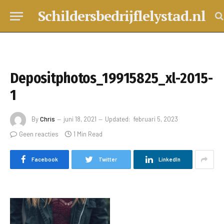
Schildersbedrijflelystad.nl
Depositphotos_19915825_xl-2015-
1
By
Chris
juni 18, 2021
Updated:
februari 5, 2023
Geen reacties
1 Min Read
Facebook
Twitter
LinkedIn