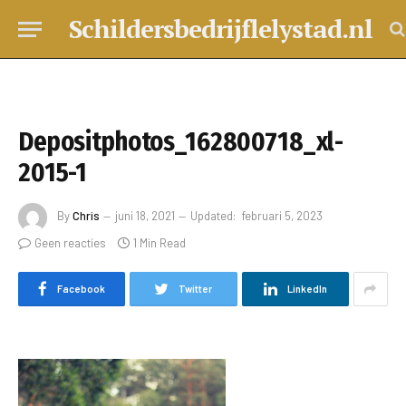
Schildersbedrijflelystad.nl
Depositphotos_162800718_xl-
2015-1
By
Chris
juni 18, 2021
Updated:
februari 5, 2023
Geen reacties
1 Min Read
Facebook
Twitter
LinkedIn