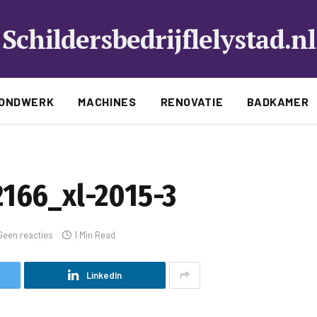
Schildersbedrijflelystad.nl
ONDWERK
MACHINES
RENOVATIE
BADKAMER
166_xl-2015-3
Geen reacties
1 Min Read
LinkedIn