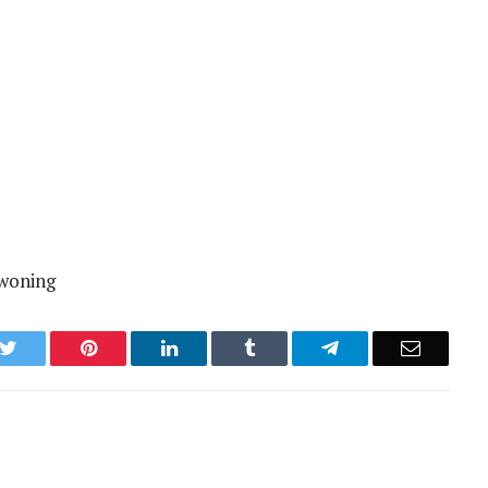
 woning
k
Twitter
Pinterest
LinkedIn
Tumblr
Telegram
Email