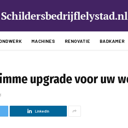
Schildersbedrijflelystad.nl
ONDWERK
MACHINES
RENOVATIE
BADKAMER
slimme upgrade voor uw 
d
LinkedIn