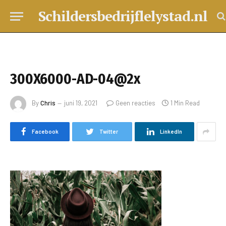
Schildersbedrijflelystad.nl
300X6000-AD-04@2x
By
Chris
juni 19, 2021
Geen reacties
1 Min Read
Facebook
Twitter
LinkedIn