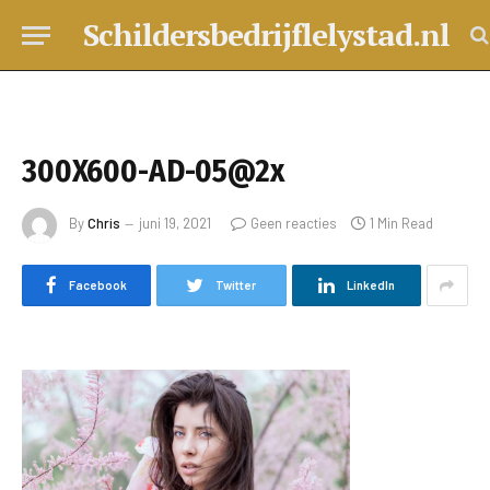
Schildersbedrijflelystad.nl
300X600-AD-05@2x
By
Chris
juni 19, 2021
Geen reacties
1 Min Read
Facebook
Twitter
LinkedIn