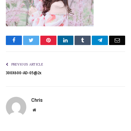
Facebook
Twitter
Pinterest
LinkedIn
Tumblr
Telegram
Emai
PREVIOUS ARTICLE
300X600-AD-05@2x
Chris
Website